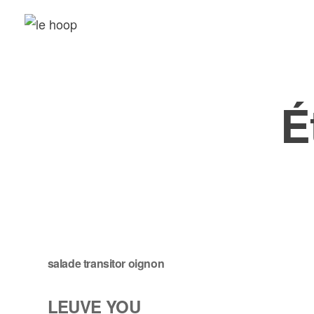
Passer
au
contenu
É
salade transitor oignon
LEUVE YOU