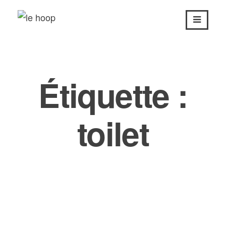
Passer
au
contenu
Étiquette :
toilet